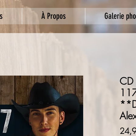
s
À Propos
Galerie pho
CD 
117
**D
Ale
24,