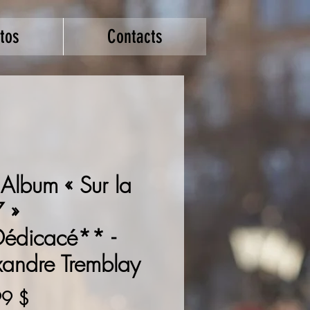
tos
Contacts
Album « Sur la
 »
édicacé** -
xandre Tremblay
Prix
99 $